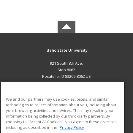
Idaho State University
921 South 8th Ave.
Stop 8062
Pocatello, ID 83209-8062 US
MAIN CONTENT
Career Training
We and our partners may use cookies, pixels, and similar
technologies to collect information about you, including about
ADDITIONAL RESOURCES
your browsing activities and devices. This may result in your
information being collected by our third-party partners. By
Military
Student Blog
choosing to "Accept All Cookies", you agree to these practices,
Financial Assistance
including as described in the
Privacy Policy
Help