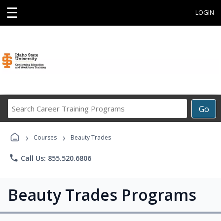
☰
LOGIN
Search
Go
Career
Training
›
›
Programs
Courses
Beauty Trades
phone
Call Us: 855.520.6806
Beauty Trades Programs