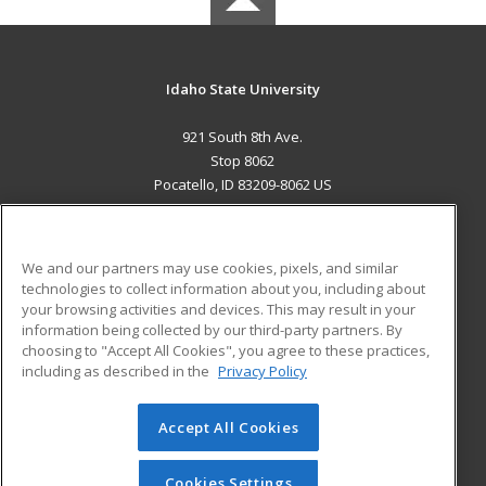
Idaho State University
921 South 8th Ave.
Stop 8062
Pocatello, ID 83209-8062 US
MAIN CONTENT
Career Training
We and our partners may use cookies, pixels, and similar
technologies to collect information about you, including about
ADDITIONAL RESOURCES
your browsing activities and devices. This may result in your
information being collected by our third-party partners. By
Military
Student Blog
choosing to "Accept All Cookies", you agree to these practices,
Financial Assistance
including as described in the
Privacy Policy
Help
Accept All Cookies
© 2026 ed2go, a division of Cengage Learning. All rights
reserved. The material on this site cannot be reproduced or
redistributed unless you have obtained prior written
Cookies Settings