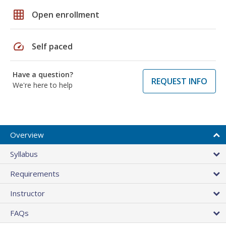
grid_on
Open enrollment
speed
Self paced
Have a question?
REQUEST INFO
We're here to help
Overview
Syllabus
Requirements
Instructor
FAQs