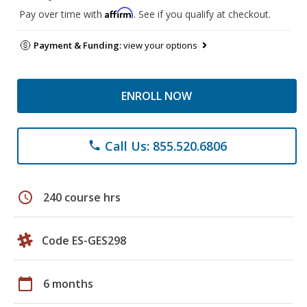
Affirm
Pay over time with
. See if you qualify at checkout.
Payment & Funding:
view your options
ENROLL NOW
Call Us: 855.520.6806
phone
schedule
240 course hrs
Code ES-GES298
calendar_today
6 months