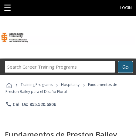
☰
LOGIN
Search
Go
Career
Training
›
›
›
Programs
Training Programs
Hospitality
Fundamentos de
Preston Bailey para el Diseño Floral
phone
Call Us: 855.520.6806
Fundamentos de Preston Bailey