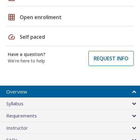
grid_on
Open enrollment
speed
Self paced
Have a question?
REQUEST INFO
We're here to help
Overview
Syllabus
Requirements
Instructor
FAQs