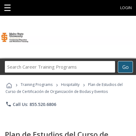
☰
LOGIN
Search
Go
Career
Training
›
›
›
Programs
Training Programs
Hospitality
Plan de Estudios del
Curso de Certificación de Organización de Bodas y Eventos
phone
Call Us: 855.520.6806
Plan de Estudios del Curso de