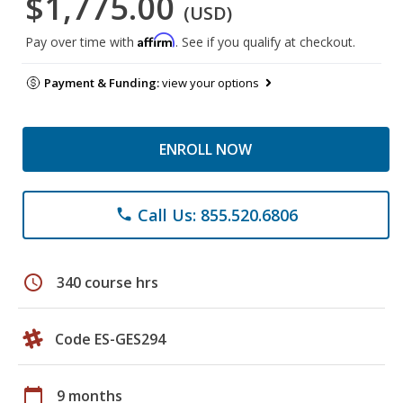
$1,775.00
(USD)
Affirm
Pay over time with
. See if you qualify at checkout.
Payment & Funding:
view your options
ENROLL NOW
Call Us: 855.520.6806
phone
schedule
340 course hrs
Code ES-GES294
calendar_today
9 months