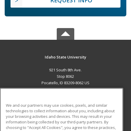
REQUEST INFO
Idaho State University
921 South 8th Ave.
Stop 8062
Pocatello, ID 83209-8062 US
MAIN CONTENT
Career Training
We and our partners may use cookies, pixels, and similar
technologies to collect information about you, including about
ADDITIONAL RESOURCES
your browsing activities and devices. This may result in your
information being collected by our third-party partners. By
Military
Student Blog
choosing to "Accept All Cookies", you agree to these practices,
Financial Assistance