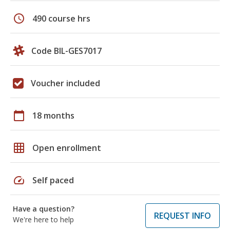
schedule
490 course hrs
Code BIL-GES7017
Voucher included
calendar_today
18 months
grid_on
Open enrollment
speed
Self paced
Have a question?
REQUEST INFO
We're here to help