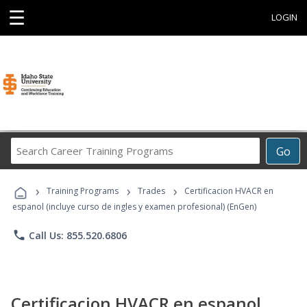
☰
LOGIN
Search
Go
Career
Training
›
›
›
Programs
Training Programs
Trades
Certificacion HVACR en
espanol (incluye curso de ingles y examen profesional) (EnGen)
phone
Call Us: 855.520.6806
Certificacion HVACR en espanol