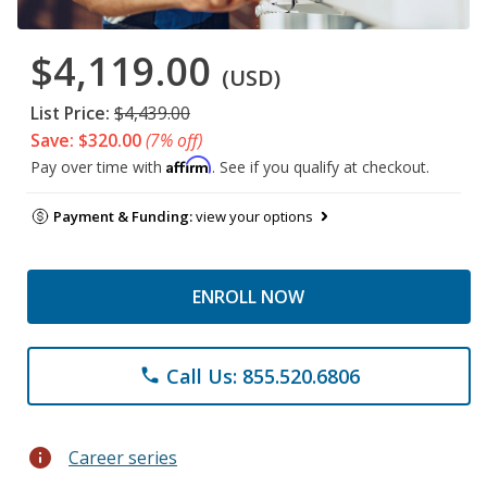
$4,119.00
(USD)
List Price:
$4,439.00
Save: $320.00
(7% off)
Affirm
Pay over time with
. See if you qualify at checkout.
Payment & Funding:
view your options
ENROLL NOW
Call Us: 855.520.6806
phone
info
Career series