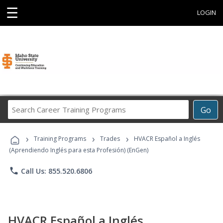
☰
LOGIN
Search
Go
Career
Training
›
›
›
Programs
Training Programs
Trades
HVACR Español a Inglés
(Aprendiendo Inglés para esta Profesión) (EnGen)
phone
Call Us: 855.520.6806
HVACR Español a Inglés