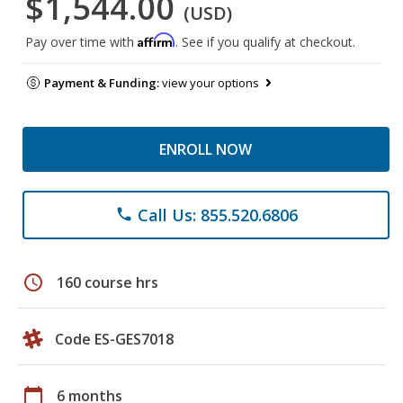
$1,544.00
(USD)
Affirm
Pay over time with
. See if you qualify at checkout.
Payment & Funding:
view your options
ENROLL NOW
Call Us: 855.520.6806
phone
schedule
160 course hrs
Code ES-GES7018
calendar_today
6 months