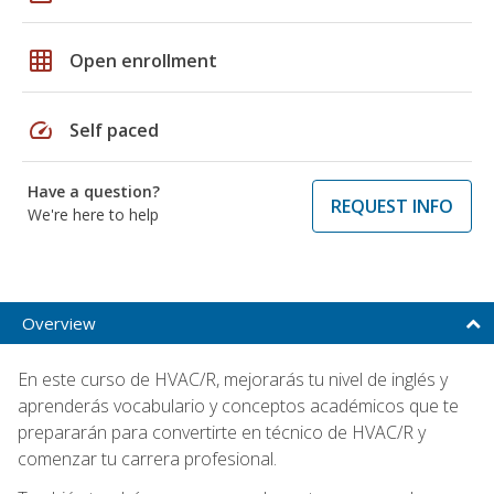
grid_on
Open enrollment
speed
Self paced
Have a question?
REQUEST INFO
We're here to help
Overview
En este curso de HVAC/R, mejorarás tu nivel de inglés y
aprenderás vocabulario y conceptos académicos que te
prepararán para convertirte en técnico de HVAC/R y
comenzar tu carrera profesional.