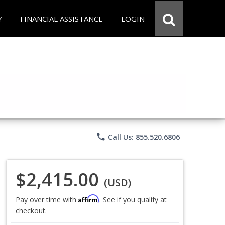
Y
FINANCIAL ASSISTANCE
LOGIN
phone
Call Us: 855.520.6806
$2,415.00
(USD)
Affirm
Pay over time with
. See if you qualify at
checkout.