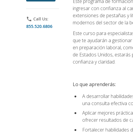
Este programa de formación p
ingresar con confianza al ca
extensiones de pestañas y lif
phone
Call Us:
modernos del sector de la be
855.520.6806
Este curso para especialista
que te ayudarán a gestionar
en preparación laboral, como
de Estados Unidos, estarás 
confianza y claridad.
Lo que aprenderás:
A desarrollar habilidade
una consulta efectiva con
Aplicar mejores práctica
ofrecer resultados de ca
Fortalecer habilidades de