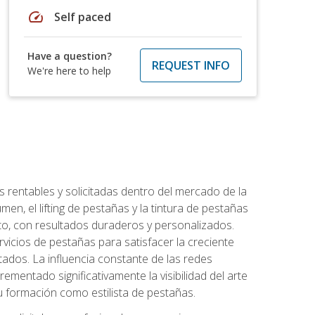
speed
Self paced
Have a question?
REQUEST INFO
We're here to help
 rentables y solicitadas dentro del mercado de la
en, el lifting de pestañas y la tintura de pestañas
to, con resultados duraderos y personalizados.
vicios de pestañas para satisfacer la creciente
ados. La influencia constante de las redes
ementado significativamente la visibilidad del arte
u formación como estilista de pestañas.