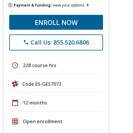
Payment & Funding:
view your options
ENROLL NOW
Call Us: 855.520.6806
phone
schedule
228 course hrs
Code ES-GES7073
calendar_today
12 months
grid_on
Open enrollment